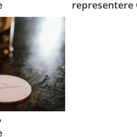
e
representere 
y
e