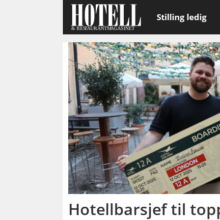
Stilling ledig
Emne:
buffalo
trace
Hotellbarsjef til top