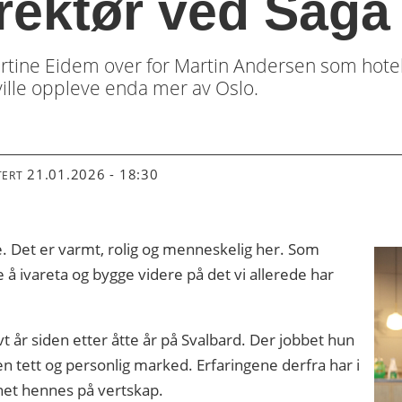
irektør ved Saga
Martine Eidem over for Martin Andersen som hotel
 ville oppleve enda mer av Oslo.
21.01.2026 - 18:30
TERT
. Det er varmt, rolig og menneskelig her. Som
e å ivareta og bygge videre på det vi allerede har
lvt år siden etter åtte år på Svalbard. Der jobbet hun
en tett og personlig marked. Erfaringene derfra har i
ynet hennes på vertskap.