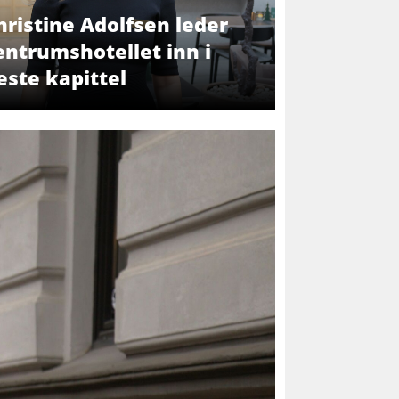
hristine Adolfsen leder
entrumshotellet inn i
este kapittel