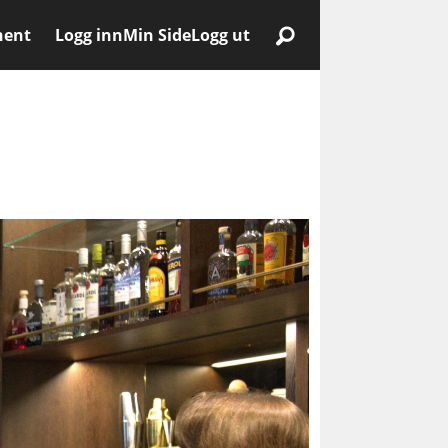
nent
Logg inn
Min Side
Logg ut