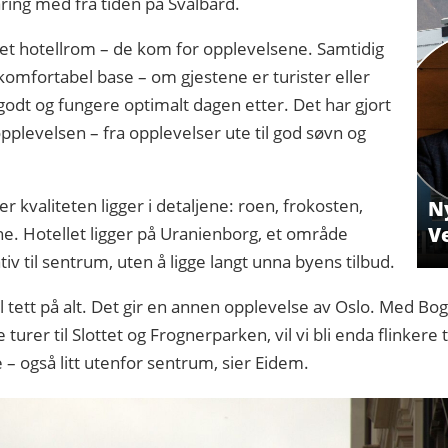
ring med fra tiden på Svalbard.
å et hotellrom – de kom for opplevelsene. Samtidig
 komfortabel base – om gjestene er turister eller
godt og fungere optimalt dagen etter. Det har gjort
pplevelsen – fra opplevelser ute til god søvn og
 kvaliteten ligger i detaljene: roen, frokosten,
Ny
ene. Hotellet ligger på Uranienborg, et område
Ve
v til sentrum, uten å ligge langt unna byens tilbud.
el tett på alt. Det gir en annen opplevelse av Oslo. Med B
turer til Slottet og Frognerparken, vil vi bli enda flinkere
– også litt utenfor sentrum, sier Eidem.