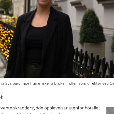
fra Svalbard, noe hun ønsker å bruke i rollen som direktør ved Os
et
orvente skreddersydde opplevelser utenfor hotellet