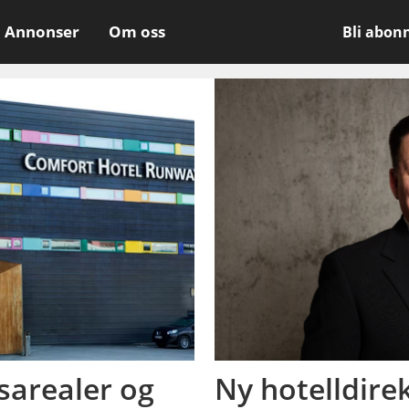
Annonser
Om oss
Bli abon
sarealer og
Ny hotelldire