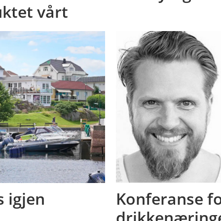
uktet vårt
s igjen
Konferanse fo
drikkenæring