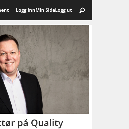
nent
Logg inn
Min Side
Logg ut
ktør på Quality