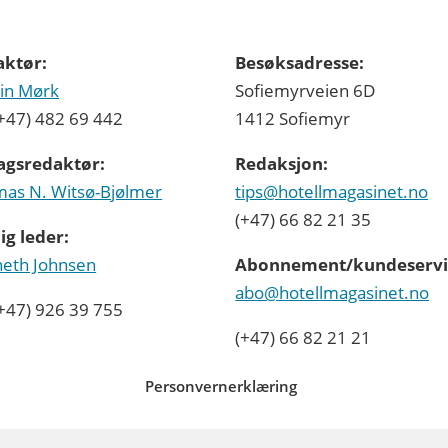
aktør:
Besøksadresse:
in Mørk
Sofiemyrveien 6D
 (+47) 482 69 442
1412 Sofiemyr
agsredaktør:
Redaksjon:
as N. Witsø-Bjølmer
tips@hotellmagasinet.no
(+47) 66 82 21 35
ig leder:
eth Johnsen
Abonnement/kundeservi
abo@hotellmagasinet.no
 (+47) 926 39 755
(+47) 66 82 21 21
Personvernerklæring