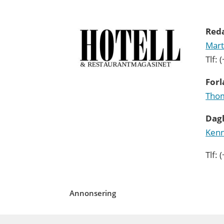
Red
Mart
Tlf:
Forl
Thom
Dagl
Kenn
Tlf:
Annonsering