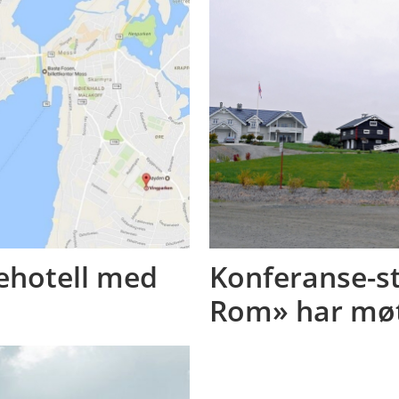
ehotell med
Konferanse-s
Rom» har møt