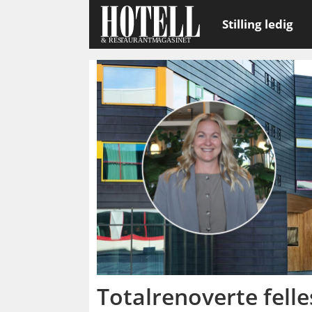
Stilling ledig
Emne:
konferanse
Totalrenoverte felle