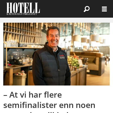
Emne:
haugen-
gruppen
– At vi har flere
semifinalister enn noen