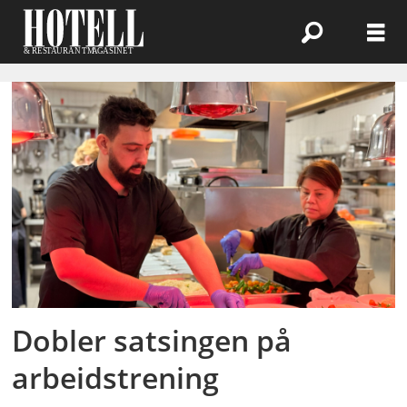
Emne:
arbeidstrening
Dobler satsingen på
arbeidstrening