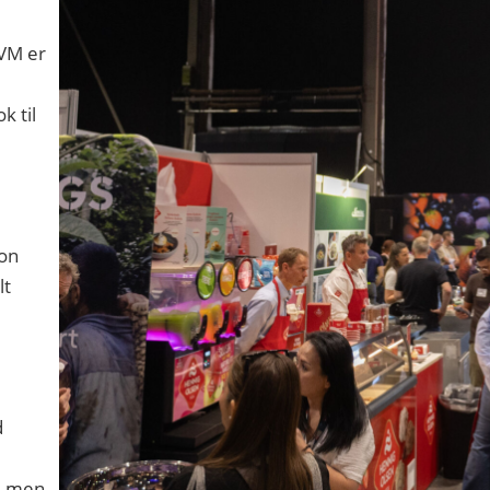
 VM er
k til
ton
lt
d
l, men