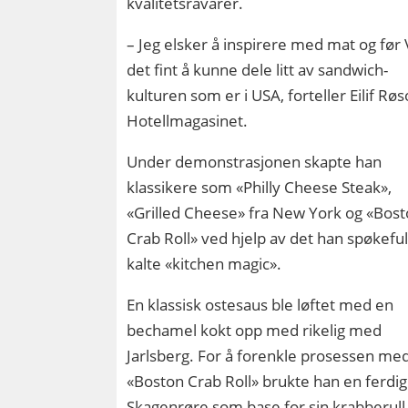
kvalitetsråvarer.
– Jeg elsker å inspirere med mat og før
det fint å kunne dele litt av sandwich-
kulturen som er i USA, forteller Eilif Røso
Hotellmagasinet.
Under demonstrasjonen skapte han
klassikere som «Philly Cheese Steak»,
«Grilled Cheese» fra New York og «Bos
Crab Roll» ved hjelp av det han spøkeful
kalte «kitchen magic».
En klassisk ostesaus ble løftet med en
bechamel kokt opp med rikelig med
Jarlsberg. For å forenkle prosessen me
«Boston Crab Roll» brukte han en ferdig
Skagenrøre som base for sin krabberul