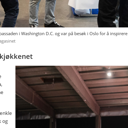
bassaden i Washington D.C. og var på besøk i Oslo for å inspire
agasinet
ekjøkkenet
e
a,
ne
 enkle
k og