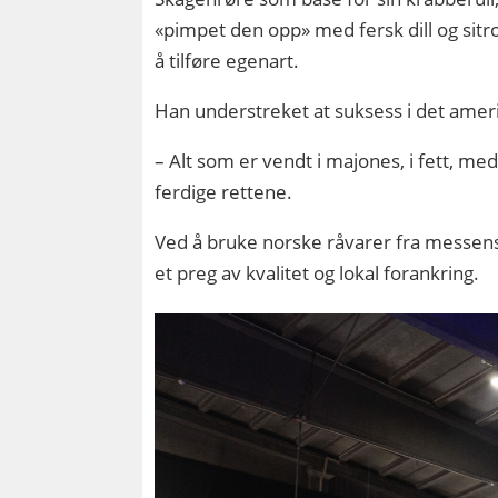
«pimpet den opp» med fersk dill og sitr
å tilføre egenart.
Han understreket at suksess i det amer
– Alt som er vendt i majones, i fett, m
ferdige rettene.
Ved å bruke norske råvarer fra messens
et preg av kvalitet og lokal forankring.