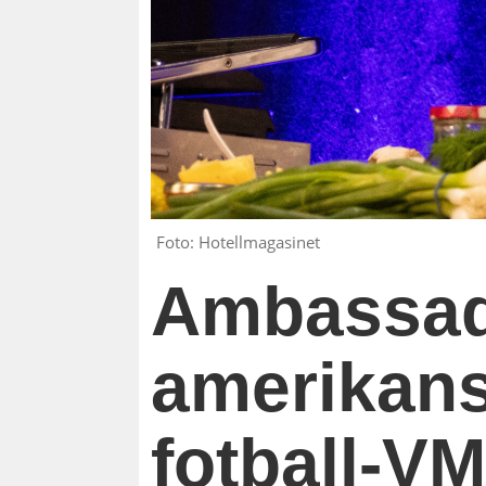
Foto: Hotellmagasinet
Ambassad
amerikansk
fotball-V