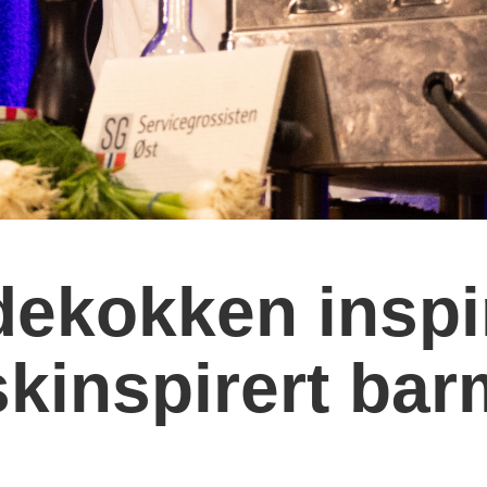
ekokken inspi
inspirert barm
M