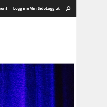
nent
Logg inn
Min Side
Logg ut