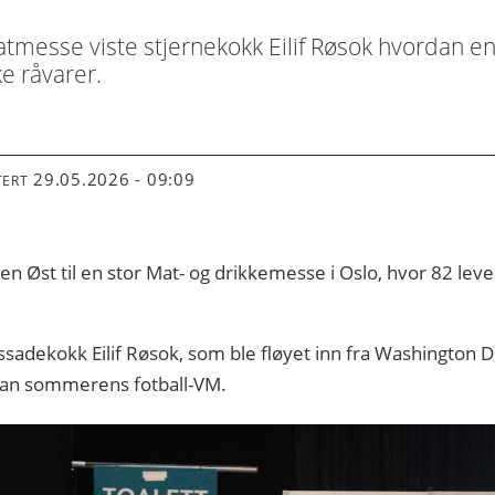
tmesse viste stjernekokk Eilif Røsok hvordan enk
e råvarer.
29.05.2026 - 09:09
TERT
sten Øst til en stor Mat- og drikkemesse i Oslo, hvor 82 l
.
ssadekokk Eilif Røsok, som ble fløyet inn fra Washington
ran sommerens fotball-VM.