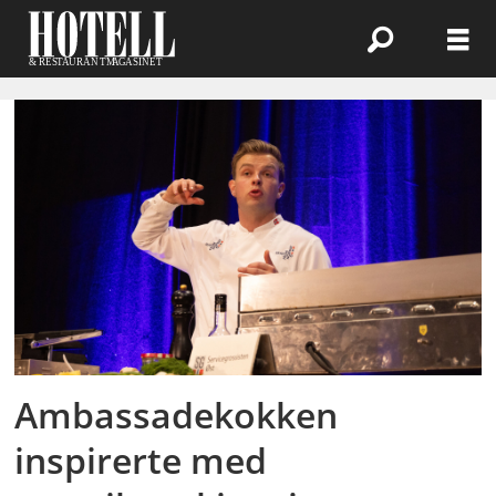
Emne:
eilif
røsok
Ambassadekokken
inspirerte med