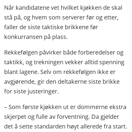
Bocuseakademiet. Vinneren blir Norges
Når kandidatene vet hvilket kjøkken de skal
offisielle kandidat til Bocuse d’Or –
stå på, og hvem som serverer før og etter,
verdens mest prestisjefylte
faller de siste taktiske brikkene før
kokkekonkurranse. Årets kokk 2025
konkurransen på plass.
foregår i Stavanger konserthus 23.
Rekkefølgen påvirker både forberedelser og
september.
taktikk, og trekningen vekker alltid spenning
blant lagene. Selv om rekkefølgen ikke er
avgjørende, gir den deltakerne siste brikke
for siste justeringer.
– Som første kjøkken ut er dommerne ekstra
skjerpet og fulle av forventning. Da gjelder
det å sette standarden høyt allerede fra start.