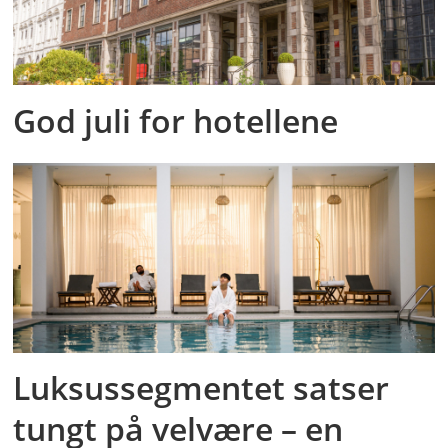
God juli for hotellene
Luksussegmentet satser
tungt på velvære – en