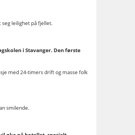
eg leilighet på fjellet.
høgskolen i Stavanger. Den første
ransje med 24-timers drift og masse folk
 han smilende.
il øke på hotellet, spesielt