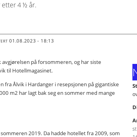
 etter 4 ½ år.
01.08.2023 - 18:13
TERT
ok avgjørelsen på forsommeren, og har siste
N
ik til Hotellmagasinet.
en fra Ålvik i Hardanger i resepsjonen på gigantiske
S
 39.000 m2 har lagt bak seg en sommer med mange
o
D
A
st
men sommeren 2019. Da hadde hotellet fra 2009, som
16