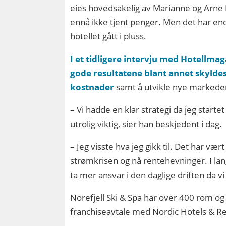
eies hovedsakelig av Marianne og Arne 
ennå ikke tjent penger. Men det har end
hotellet gått i pluss.
I et tidligere intervju med Hotellmag
gode resultatene blant annet skyldes
kostnader
samt å utvikle nye markede
– Vi hadde en klar strategi da jeg star
utrolig viktig, sier han beskjedent i dag.
– Jeg visste hva jeg gikk til. Det har v
strømkrisen og nå rentehevninger. I lan
ta mer ansvar i den daglige driften da vi
Norefjell Ski & Spa har over 400 rom og l
franchiseavtale med Nordic Hotels & R