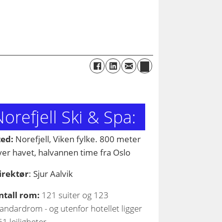
orefjell Ski & Spa:
ted:
Norefjell, Viken fylke. 800 meter
ver havet, halvannen time fra Oslo
irektør
: Sjur Aalvik
ntall rom:
121 suiter og 123
andardrom - og utenfor hotellet ligger
1 leiligheter