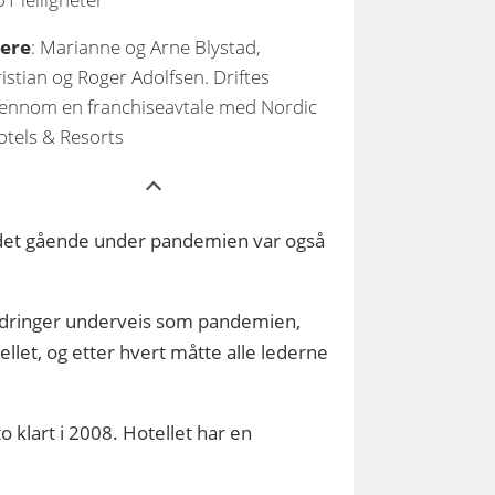
iere
: Marianne og Arne Blystad,
istian og Roger Adolfsen. Driftes
jennom en franchiseavtale med Nordic
otels & Resorts
ldt det gående under pandemien var også
tfordringer underveis som pandemien,
let, og etter hvert måtte alle lederne
o klart i 2008. Hotellet har en