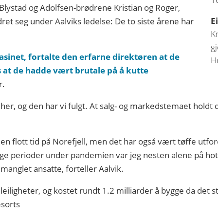
Blystad og Adolfsen-brødrene Kristian og Roger,
E
ret seg under Aalviks ledelse: De to siste årene har
Kr
g
asinet, fortalte den erfarne direktøren at de
H
 at de hadde vært brutale på å kutte
r.
tet her, og den har vi fulgt. At salg- og markedstemaet ho
ært en flott tid på Norefjell, men det har også vært tøffe u
ge perioder under pandemien var jeg nesten alene på hotel
 manglet ansatte, forteller Aalvik.
eiligheter, og kostet rundt 1.2 milliarder å bygge da det st
esorts