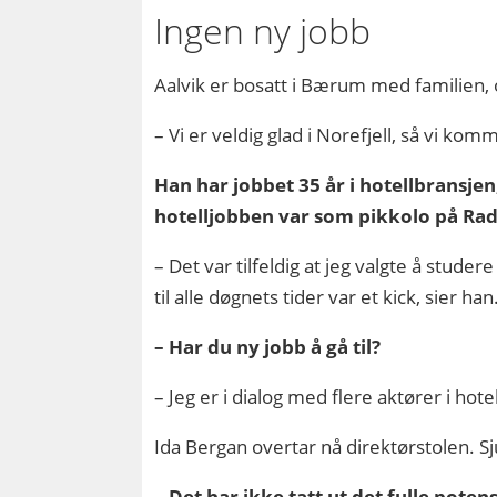
Ingen ny jobb
Aalvik er bosatt i Bærum med familien, og 
– Vi er veldig glad i Norefjell, så vi ko
Han har jobbet 35 år i hotellbransjen
hotelljobben var som pikkolo på Rad
– Det var tilfeldig at jeg valgte å stude
til alle døgnets tider var et kick, sier han
– Har du ny jobb å gå til?
– Jeg er i dialog med flere aktører i ho
Ida Bergan overtar nå direktørstolen. Sju
– Det har ikke tatt ut det fulle poten