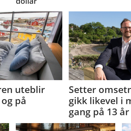
dollar
en uteblir
Setter omset
 og på
gikk likevel i
gang på 13 år