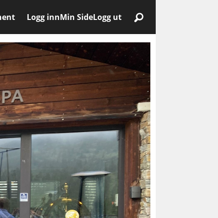
nent
Logg inn
Min Side
Logg ut