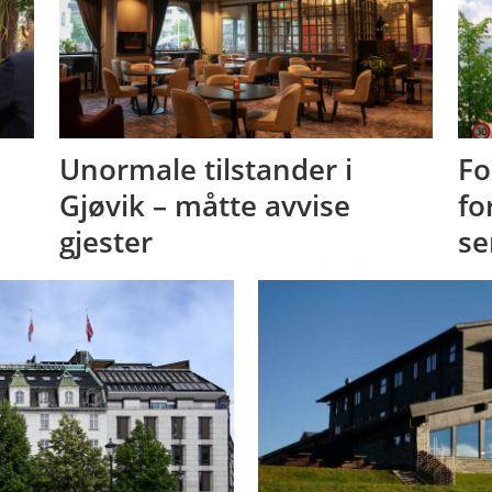
Unormale tilstander i
Fo
Gjøvik – måtte avvise
fo
gjester
se