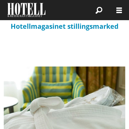
Hotellmagasinet stillingsmarked