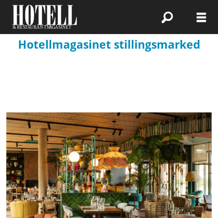
Hotellmagasinet stillingsmarked