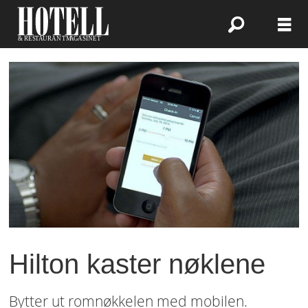
Hilton kaster nøklene
Bytter ut romnøkkelen med mobilen.