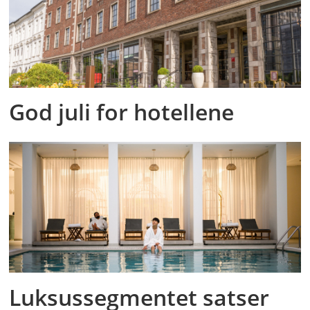
God juli for hotellene
Luksussegmentet satser