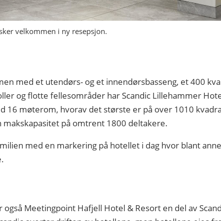
ker velkommen i ny resepsjon.
n med et utendørs- og et innendørsbasseng, et 400 kvad
er og flotte fellesområder har Scandic Lillehammer Hotel
 16 møterom, hvorav det største er på over 1010 kvadrat
 makskapasitet på omtrent 1800 deltakere.
familien med en markering på hotellet i dag hvor blant ann
.
lir også Meetingpoint Hafjell Hotel & Resort en del av Scand