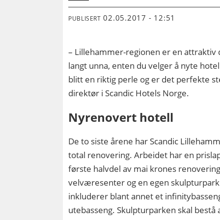
02.05.2017 - 12:51
PUBLISERT
– Lillehammer-regionen er en attraktiv 
langt unna, enten du velger å nyte hotell
blitt en riktig perle og er det perfekte 
direktør i Scandic Hotels Norge.
Nyrenovert hotell
De to siste årene har Scandic Lilleham
total renovering. Arbeidet har en prisla
første halvdel av mai krones renoverin
velværesenter og en egen skulpturpark
inkluderer blant annet et infinitybasseng
utebasseng. Skulpturparken skal bestå a