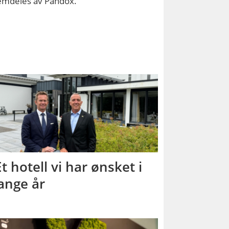
fremdeles av Pandox.
Et hotell vi har ønsket i
nge år