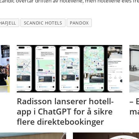
 Scandic overtar driften av hotellene, men hotellene eies 
HAFJELL
SCANDIC HOTELS
PANDOX
Radisson lanserer hotell-
– 
app i ChatGPT for å sikre
ma
flere direktebookinger