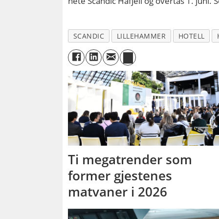
hete Scandic Hafjell og overtas 1. juni.
SCANDIC
LILLEHAMMER
HOTELL
Ti megatrender som
former gjestenes
matvaner i 2026