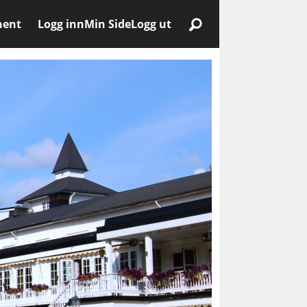
nent
Logg inn
Min Side
Logg ut