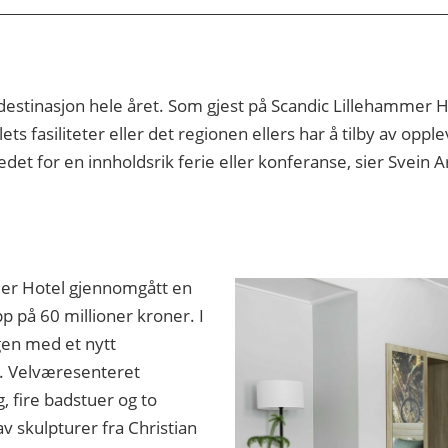
destinasjon hele året. Som gjest på Scandic Lillehammer Hot
ets fasiliteter eller det regionen ellers har å tilby av opp
stedet for en innholdsrik ferie eller konferanse, sier Svei
mer Hotel gjennomgått en
pp på 60 millioner kroner. I
gen med et nytt
. Velværesenteret
, fire badstuer og to
v skulpturer fra Christian