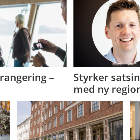
ørangering –
Styrker satsi
med ny region