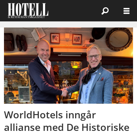
Emne:
worldhotels
WorldHotels inngår
allianse med De Historiske