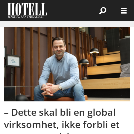
Emne:
the
ocean
straw
– Dette skal bli en global
virksomhet, ikke forbli et