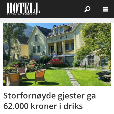
Emne:
solvorn
Storfornøyde gjester ga
62.000 kroner i driks