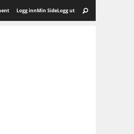
nent
Logg inn
Min Side
Logg ut