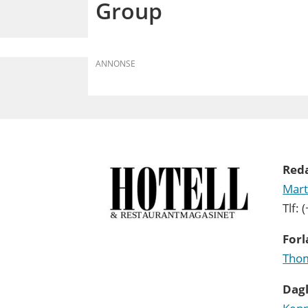
Group
ANNONSE
Red
Mart
Tlf:
Forl
Thom
Dagl