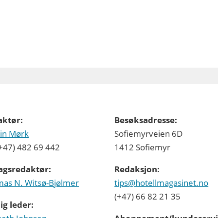
aktør:
Besøksadresse:
in Mørk
Sofiemyrveien 6D
 (+47) 482 69 442
1412 Sofiemyr
agsredaktør:
Redaksjon:
as N. Witsø-Bjølmer
tips@hotellmagasinet.no
(+47) 66 82 21 35
ig leder: