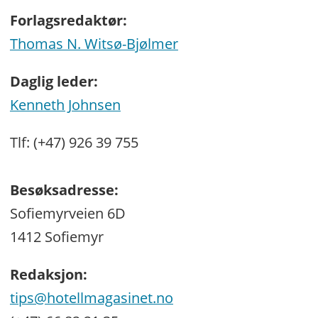
Forlagsredaktør:
Thomas N. Witsø-Bjølmer
Daglig leder:
Kenneth Johnsen
Tlf: (+47) 926 39 755
Besøksadresse:
Sofiemyrveien 6D
1412 Sofiemyr
Redaksjon:
tips@hotellmagasinet.no