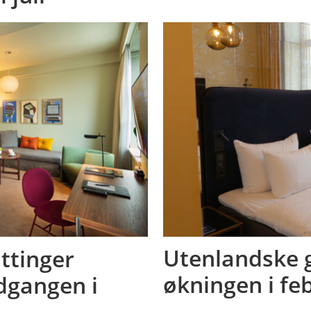
ttinger
Utenlandske g
dgangen i
økningen i fe