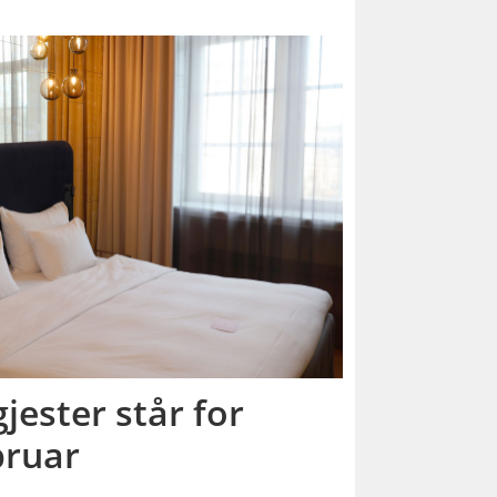
jester står for
bruar