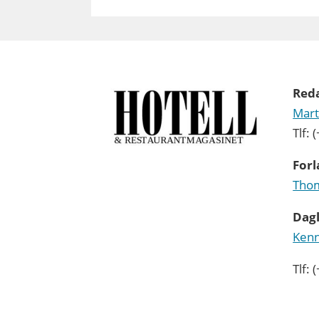
Red
Mart
Tlf:
Forl
Thom
Dagl
Kenn
Tlf: