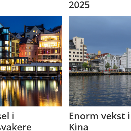
2025
el i
Enorm vekst i
svakere
Kina