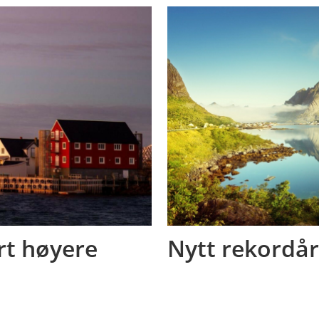
rt høyere
Nytt rekordår