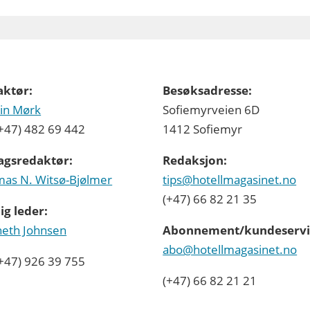
aktør:
Besøksadresse:
in Mørk
Sofiemyrveien 6D
 (+47) 482 69 442
1412 Sofiemyr
agsredaktør:
Redaksjon:
as N. Witsø-Bjølmer
tips@hotellmagasinet.no
(+47) 66 82 21 35
ig leder:
eth Johnsen
Abonnement/kundeservi
abo@hotellmagasinet.no
 (+47) 926 39 755
(+47) 66 82 21 21