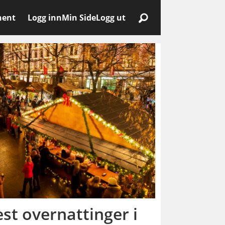
nent
Logg inn
Min Side
Logg ut
est overnattinger i