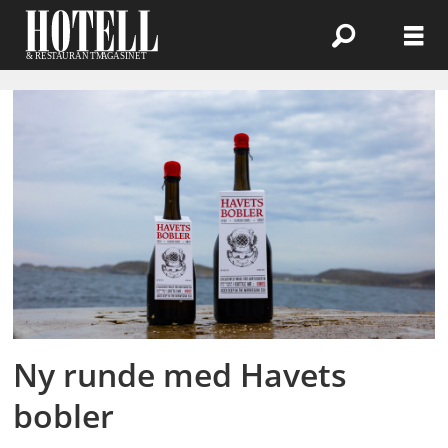
Emne:
norsk
drikke
Ny runde med Havets
bobler