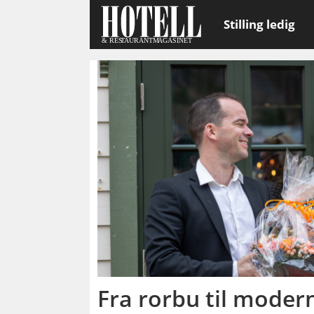
Stilling ledig
Emne:
martine
fosse
sveian
Fra rorbu til moder