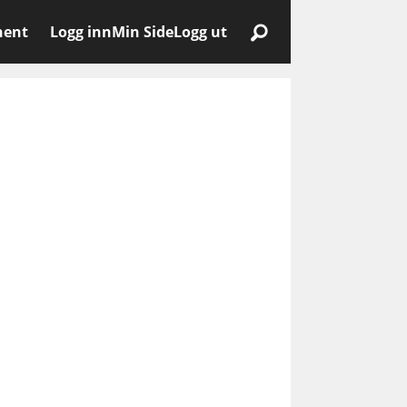
nent
Logg inn
Min Side
Logg ut