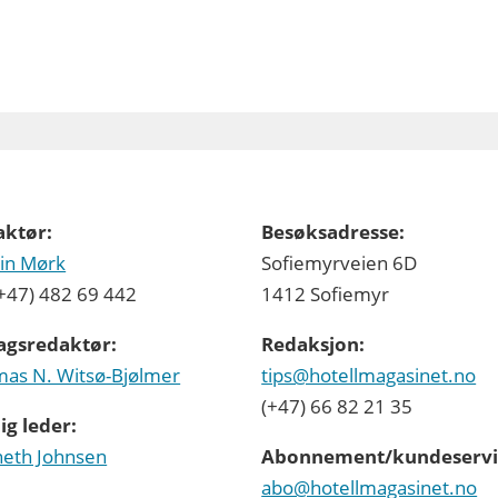
aktør:
Besøksadresse:
in Mørk
Sofiemyrveien 6D
 (+47) 482 69 442
1412 Sofiemyr
agsredaktør:
Redaksjon:
as N. Witsø-Bjølmer
tips@hotellmagasinet.no
(+47) 66 82 21 35
ig leder:
eth Johnsen
Abonnement/kundeservi
abo@hotellmagasinet.no