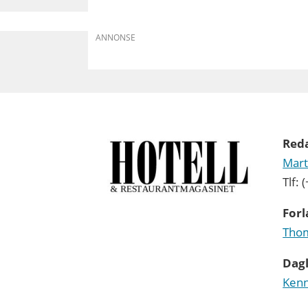
ANNONSE
Red
Mart
Tlf:
Forl
Thom
Dagl
Kenn