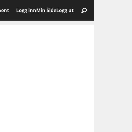
nent
Logg inn
Min Side
Logg ut