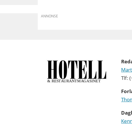
ANNONSE
Red
Mart
Tlf:
Forl
Thom
Dagl
Kenn