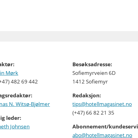
aktør:
Besøksadresse:
in Mørk
Sofiemyrveien 6D
 (+47) 482 69 442
1412 Sofiemyr
agsredaktør:
Redaksjon:
as N. Witsø-Bjølmer
tips@hotellmagasinet.no
(+47) 66 82 21 35
ig leder:
eth Johnsen
Abonnement/kundeservi
abo@hotellmagasinet.no