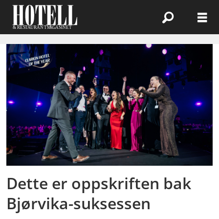
Emne:
clarion-
hotell
Dette er oppskriften bak
Bjørvika-suksessen