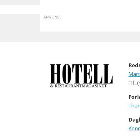
ANNONSE
Red
Mart
Tlf:
Forl
Thom
Dagl
Kenn