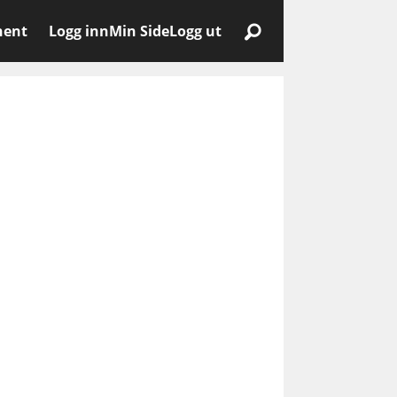
nent
Logg inn
Min Side
Logg ut