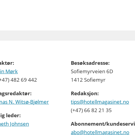
aktør:
Besøksadresse:
in Mørk
Sofiemyrveien 6D
 (+47) 482 69 442
1412 Sofiemyr
agsredaktør:
Redaksjon:
as N. Witsø-Bjølmer
tips@hotellmagasinet.no
(+47) 66 82 21 35
ig leder:
eth Johnsen
Abonnement/kundeservi
abo@hotellmagasinet.no