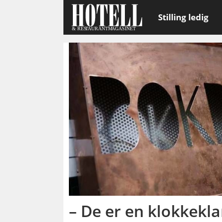
Stilling ledig
Emne:
bokbacka
– De er en klokkekl