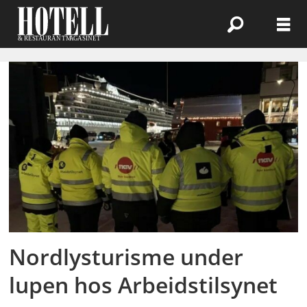
Emne:
arbeidstilsynet
Nordlysturisme under
lupen hos Arbeidstilsynet