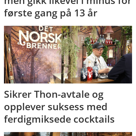
men gikk likevel i minus for
første gang på 13 år
Sikrer Thon-avtale og
opplever suksess med
ferdigmiksede cocktails