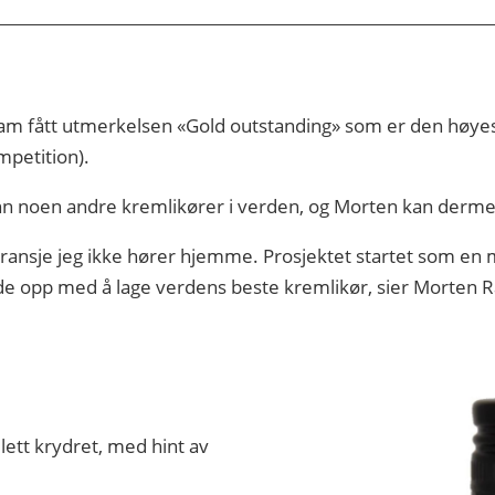
am fått utmerkelsen «Gold outstanding» som er den høy
mpetition).
nn noen andre kremlikører i verden, og Morten kan derme
en bransje jeg ikke hører hjemme. Prosjektet startet som en
 ende opp med å lage verdens beste kremlikør, sier Morten
lett krydret, med hint av