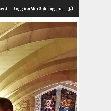
nent
Logg inn
Min Side
Logg ut