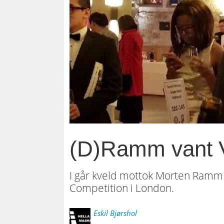
(D)Ramm vant V
I går kveld mottok Morten Ramm 
Competition i London.
Eskil
Bjørshol