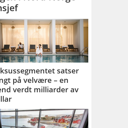
sjef
ksussegmentet satser
ngt på velvære – en
end verdt milliarder av
llar