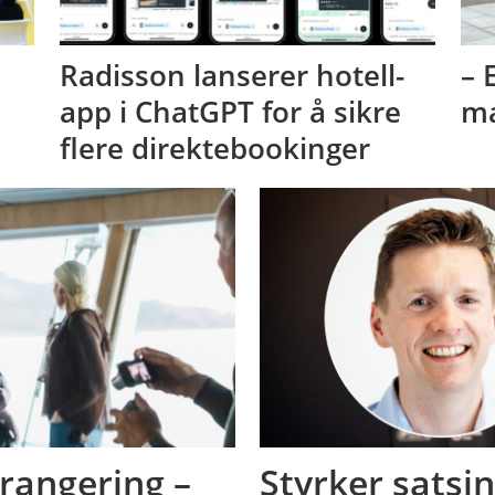
Radisson lanserer hotell-
– 
app i ChatGPT for å sikre
ma
flere direktebookinger
ørangering –
Styrker satsi