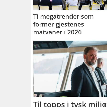
Ti megatrender som
former gjestenes
matvaner i 2026
Til topps i tysk milj