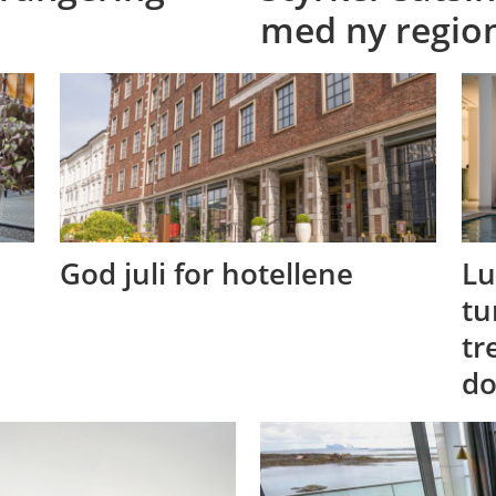
med ny region
God juli for hotellene
Lu
tu
tr
do