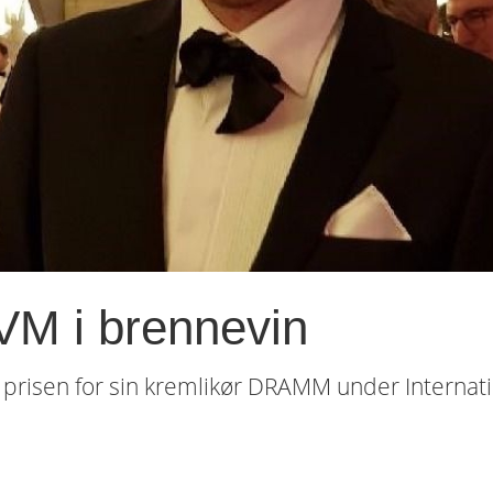
M i brennevin
prisen for sin kremlikør DRAMM under Internati