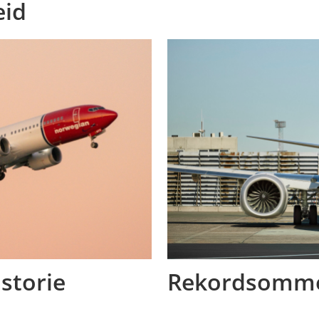
eid
istorie
Rekordsomme