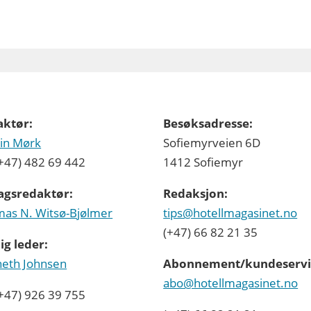
aktør:
Besøksadresse:
in Mørk
Sofiemyrveien 6D
 (+47) 482 69 442
1412 Sofiemyr
agsredaktør:
Redaksjon:
as N. Witsø-Bjølmer
tips@hotellmagasinet.no
(+47) 66 82 21 35
ig leder:
eth Johnsen
Abonnement/kundeservi
abo@hotellmagasinet.no
 (+47) 926 39 755