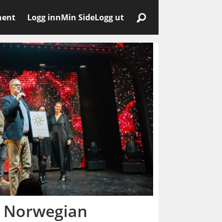
nent
Logg inn
Min Side
Logg ut
r Norwegian