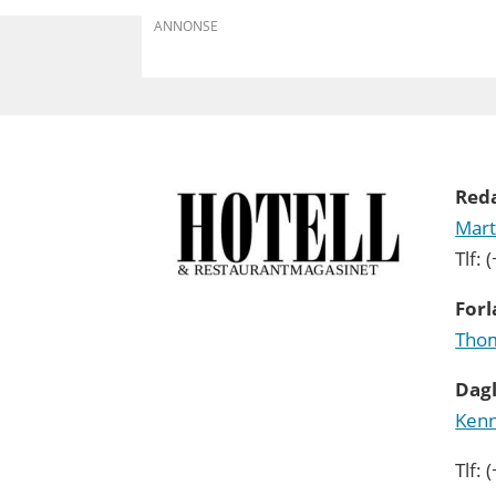
ANNONSE
Red
Mart
Tlf:
Forl
Thom
Dagl
Kenn
Tlf: