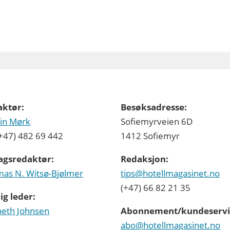
aktør:
Besøksadresse:
in Mørk
Sofiemyrveien 6D
 (+47) 482 69 442
1412 Sofiemyr
agsredaktør:
Redaksjon:
as N. Witsø-Bjølmer
tips@hotellmagasinet.no
(+47) 66 82 21 35
ig leder:
eth Johnsen
Abonnement/kundeservi
abo@hotellmagasinet.no