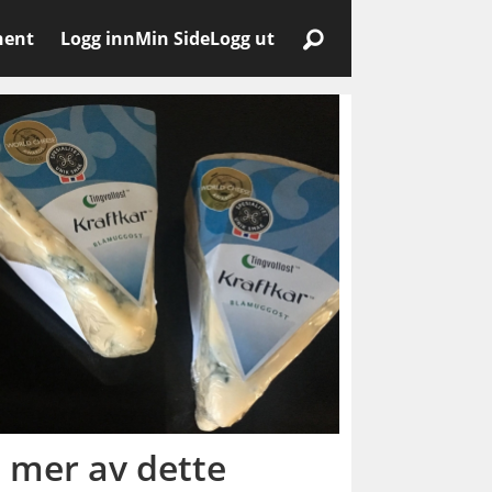
nent
Logg inn
Min Side
Logg ut
i mer av dette