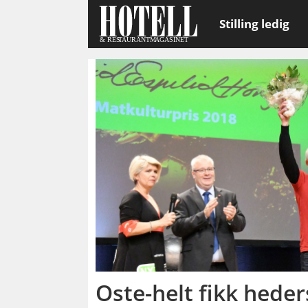
Stilling ledig
Emne:
tingvollost
Oste-helt fikk heder