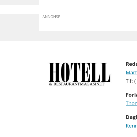
ANNONSE
Red
Mart
Tlf:
Forl
Thom
Dagl
Kenn