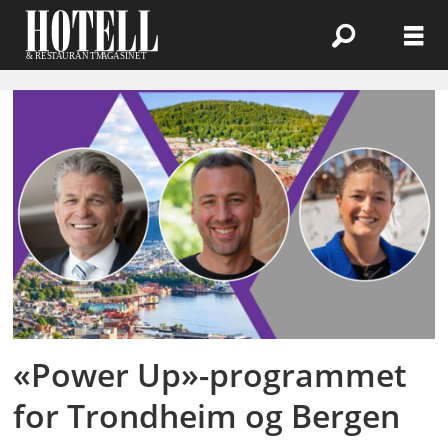
Emne:
thon
hotel
orion
«Power Up»-programmet
for Trondheim og Bergen