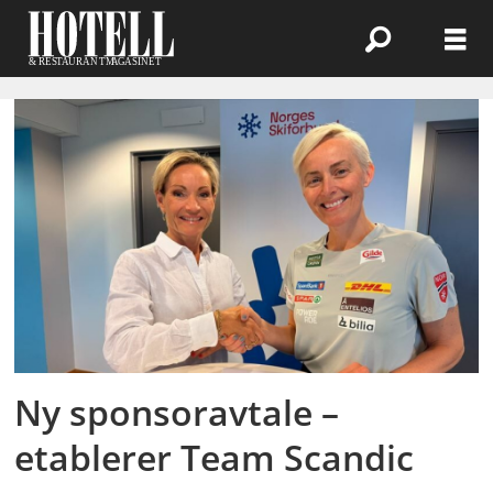
Emne:
team
scandic
Ny sponsoravtale –
etablerer Team Scandic