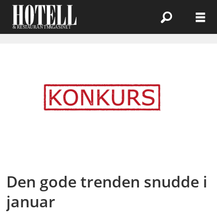
Emne:
strandgata
23
restauranthus
as
Den gode trenden snudde i
januar