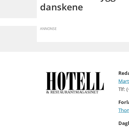
danskene
ANNONSE
Red
Mart
Tlf:
Forl
Thom
Dagl