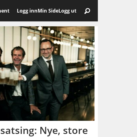
nent
Logg inn
Min Side
Logg ut
satsing: Nye, store