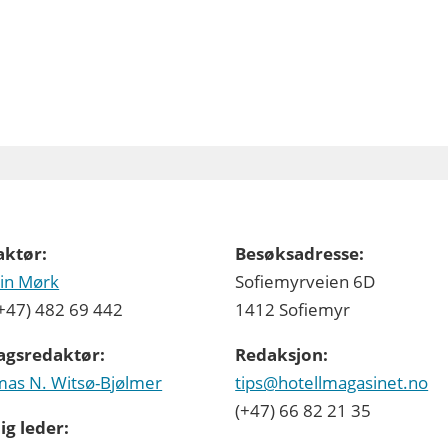
aktør:
Besøksadresse:
in Mørk
Sofiemyrveien 6D
 (+47) 482 69 442
1412 Sofiemyr
agsredaktør:
Redaksjon:
as N. Witsø-Bjølmer
tips@hotellmagasinet.no
(+47) 66 82 21 35
ig leder: