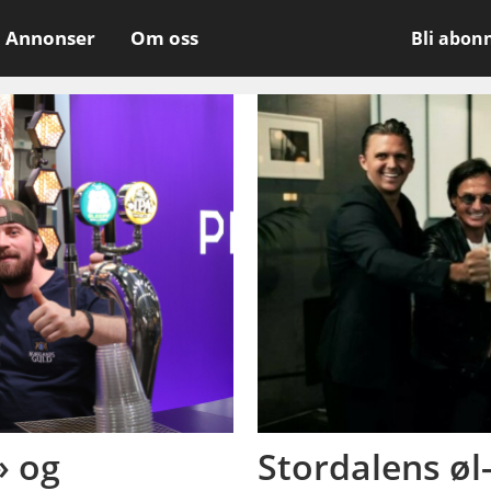
Annonser
Om oss
Bli abon
» og
Stordalens øl-