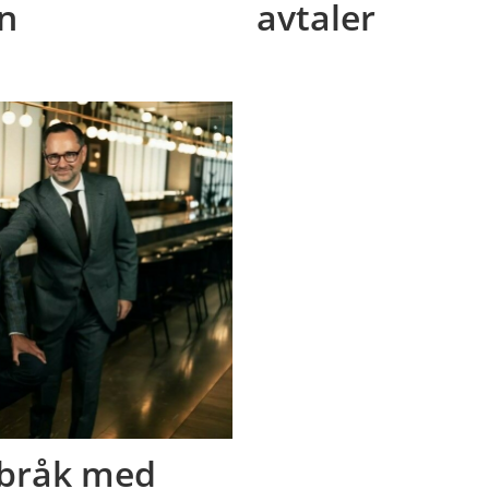
en
avtaler
ibråk med