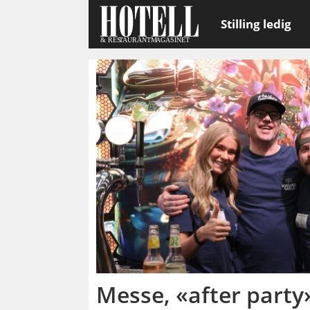
Stilling ledig
Emne:
spendrups
Messe, «after party