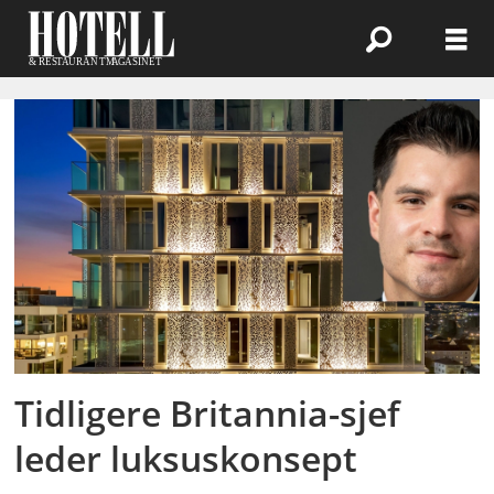
Emne:
rg
hospitality
consulting
Tidligere Britannia-sjef
leder luksuskonsept