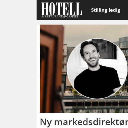
Stilling ledig
Emne:
petter
eilertsen
Ny markedsdirektør