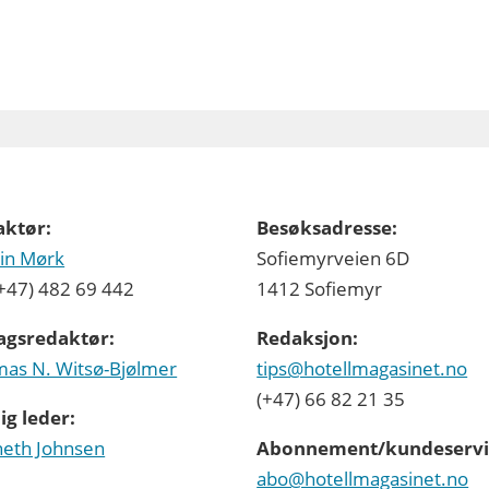
aktør:
Besøksadresse:
in Mørk
Sofiemyrveien 6D
 (+47) 482 69 442
1412 Sofiemyr
agsredaktør:
Redaksjon:
as N. Witsø-Bjølmer
tips@hotellmagasinet.no
(+47) 66 82 21 35
ig leder:
eth Johnsen
Abonnement/kundeservi
abo@hotellmagasinet.no