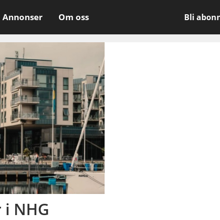
Annonser
Om oss
Bli abon
 i NHG