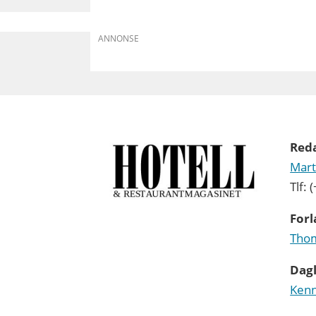
ANNONSE
Red
Mart
Tlf:
Forl
Thom
Dagl
Kenn