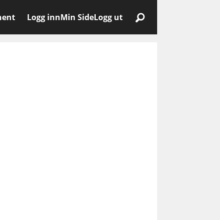
nent
Logg inn
Min Side
Logg ut