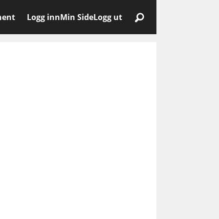
nent
Logg inn
Min Side
Logg ut