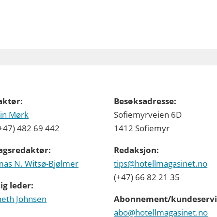
aktør:
Besøksadresse:
in Mørk
Sofiemyrveien 6D
 (+47) 482 69 442
1412 Sofiemyr
agsredaktør:
Redaksjon:
as N. Witsø-Bjølmer
tips@hotellmagasinet.no
(+47) 66 82 21 35
ig leder:
eth Johnsen
Abonnement/kundeservi
abo@hotellmagasinet.no