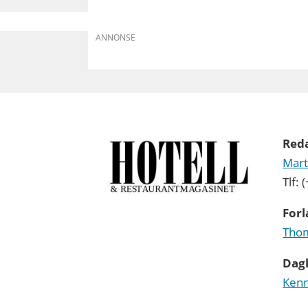
ANNONSE
Red
Mart
Tlf:
Forl
Thom
Dagl
Kenn