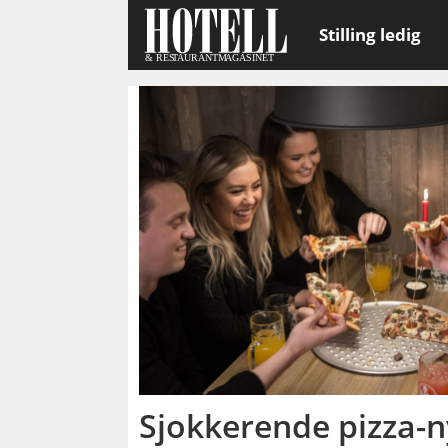
Stilling ledig
Emne:
peppes
pizza
Sjokkerende pizza-