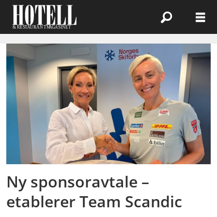
Emne:
norges
skiforbund
Ny sponsoravtale –
etablerer Team Scandic