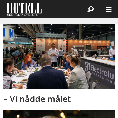
Emne:
mat-
og
drikkebransjen
– Vi nådde målet