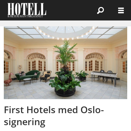
Emne:
mads
jacobsen
First Hotels med Oslo-
signering