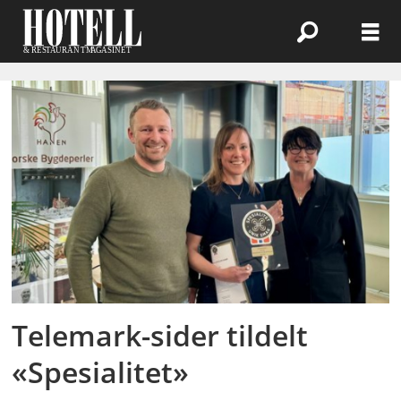
Emne:
lien
gård
Telemark-sider tildelt
«Spesialitet»