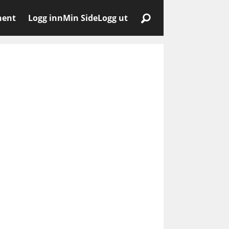
nent
Logg inn
Min Side
Logg ut