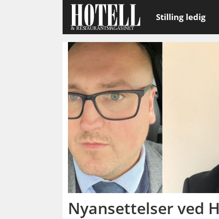
Stilling ledig
Emne:
lars
tim
vikstrøm
Nyansettelser ved H