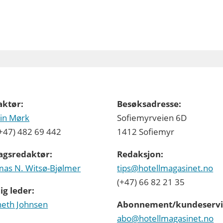
aktør:
Besøksadresse:
in Mørk
Sofiemyrveien 6D
 (+47) 482 69 442
1412 Sofiemyr
agsredaktør:
Redaksjon:
as N. Witsø-Bjølmer
tips@hotellmagasinet.no
(+47) 66 82 21 35
ig leder:
eth Johnsen
Abonnement/kundeservi
abo@hotellmagasinet.no