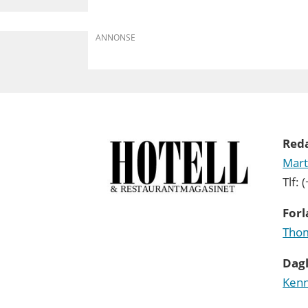
ANNONSE
Red
Mart
Tlf:
Forl
Thom
Dagl
Kenn