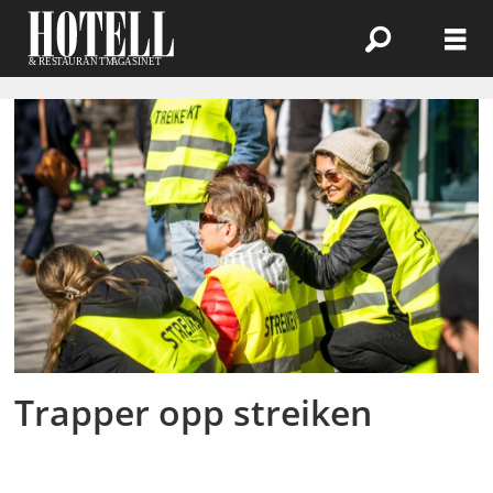
Emne:
lønnsutvikling
Trapper opp streiken