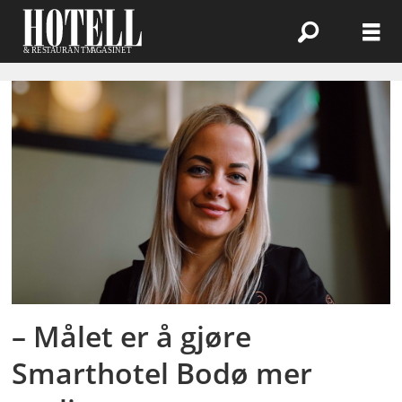
Emne:
krista
danga
– Målet er å gjøre
Smarthotel Bodø mer