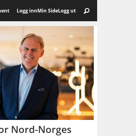
nent
Logg inn
Min Side
Logg ut
 for Nord-Norges