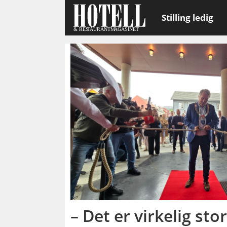
Stilling ledig
Emne:
ishavskatedralen
– Det er virkelig sto