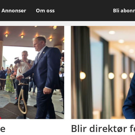
Annonser
Om oss
Bli abon
re
Blir direktør