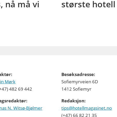
s, nå må vi
største hotell
aktør:
Besøksadresse:
in Mørk
Sofiemyrveien 6D
 (+47) 482 69 442
1412 Sofiemyr
agsredaktør:
Redaksjon:
as N. Witsø-Bjølmer
tips@hotellmagasinet.no
(+47) 66 82 21 35