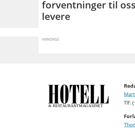
forventninger til os
levere
ANNONSE
Red
Mart
Tlf:
Forl
Thom