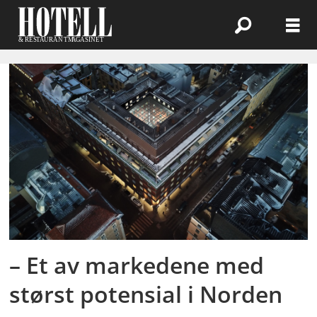
Emne:
hotellmarkedet
i
finland
– Et av markedene med
størst potensial i Norden