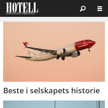
Emne:
geir
karlsen
Beste i selskapets historie