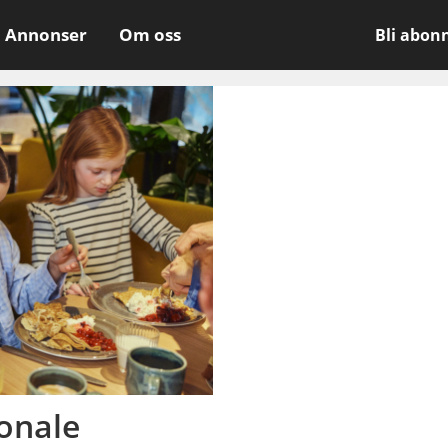
Annonser
Om oss
Bli abon
onale