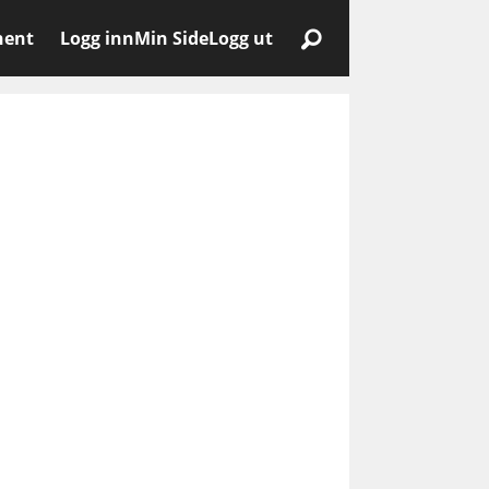
nent
Logg inn
Min Side
Logg ut