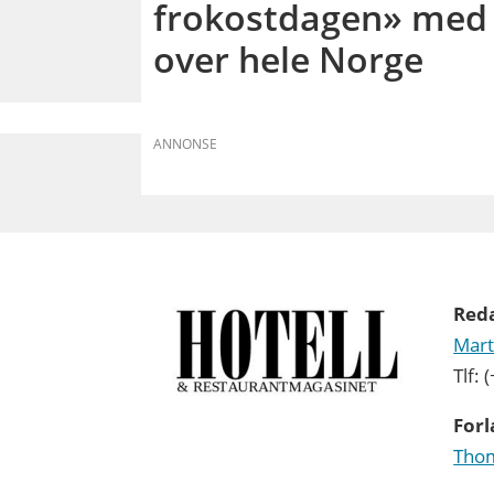
frokostdagen» med 
over hele Norge
ANNONSE
Red
Mart
Tlf:
Forl
Thom