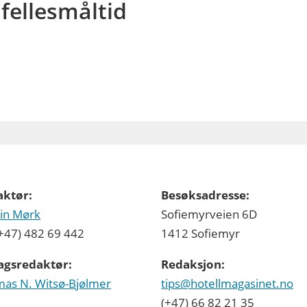
fellesmåltid
aktør:
Besøksadresse:
in Mørk
Sofiemyrveien 6D
 (+47) 482 69 442
1412 Sofiemyr
agsredaktør:
Redaksjon:
as N. Witsø-Bjølmer
tips@hotellmagasinet.no
(+47) 66 82 21 35