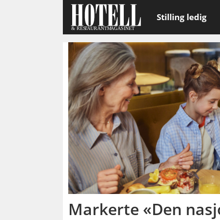
Stilling ledig
Emne:
den
nasjonale
frokostdagen
Markerte «Den nasj