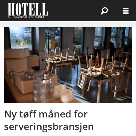
Emne:
creditsafe
norway
Ny tøff måned for
serveringsbransjen