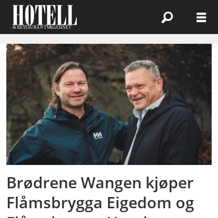
Emne:
ægir
Brødrene Wangen kjøper
Flåmsbrygga Eigedom og