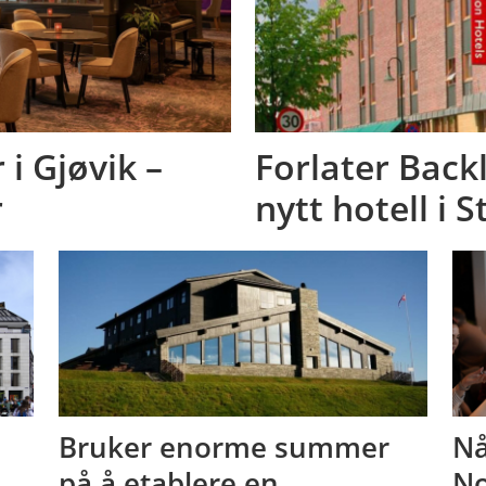
i Gjøvik –
Forlater Backl
r
nytt hotell i 
Bruker enorme summer
Nå
på å etablere en
No