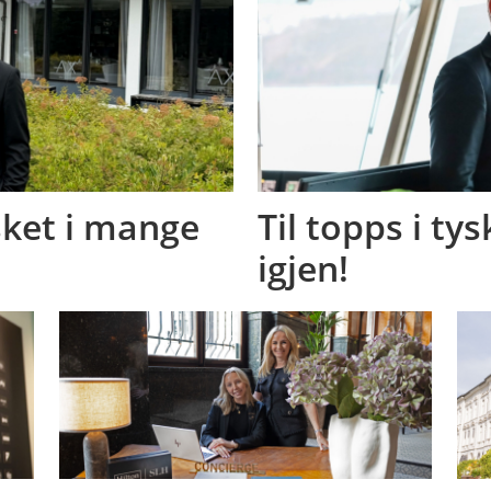
nsket i mange
Til topps i ty
igjen!