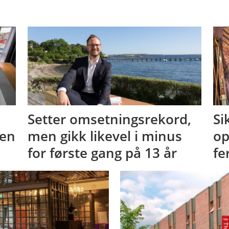
Setter omsetningsrekord,
Si
ten
men gikk likevel i minus
op
for første gang på 13 år
fe