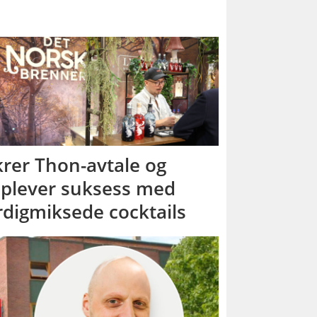
krer Thon-avtale og
plever suksess med
rdigmiksede cocktails