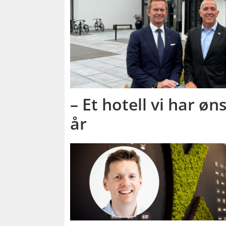
– Et hotell vi har ø
år