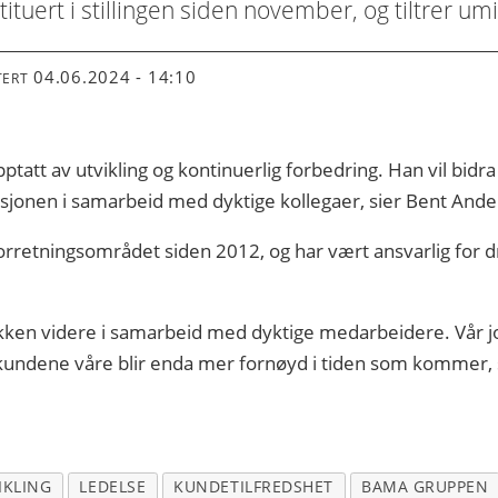
tuert i stillingen siden november, og tiltrer um
04.06.2024 - 14:10
TERT
pptatt av utvikling og kontinuerlig forbedring. Han vil bid
asjonen i samarbeid med dyktige kollegaer, sier Bent And
rretningsområdet siden 2012, og har vært ansvarlig for dri
jøkken videre i samarbeid med dyktige medarbeidere. Vår j
 at kundene våre blir enda mer fornøyd i tiden som kommer
IKLING
LEDELSE
KUNDETILFREDSHET
BAMA GRUPPEN