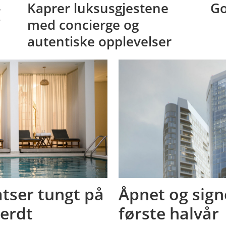
-
Kaprer luksusgjestene
Go
med concierge og
autentiske opplevelser
tser tungt på
Åpnet og signe
verdt
første halvår