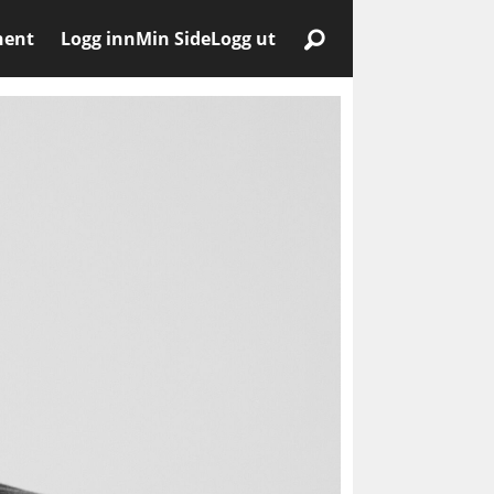
nent
Logg inn
Min Side
Logg ut